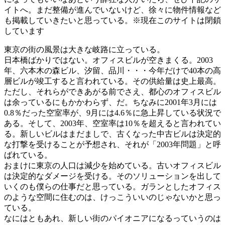
イトへ。まだ整備が進んでいないけど、徐々に物件情報など
も掲載していきたいと思っている。※現在このサイトは閉鎖
しています
東京の街の風景は大きな岐路に立っている。
日本橋ばかりではない。オフィスビルが空きまくる。2003
年、六本木の森ビル、汐留、品川・・・今年だけで40本の高
層ビルが竣工すると言われている。その供給量は史上最高。
ただし、それらができあがる前でさえ、都心のオフィスビル
は余っているにもかかわらず、だ。ちなみに2001年3月には
0.8％だった空室率が、9月には4.6％に急上昇している状況で
ある。そして、2003年、空室率は10％を超えると言われてい
る。新しいビルはまだましで、古くなった中古ビルは決定的
な打撃を受けることが予想され、それが「2003年問題」と呼
ばれている。
おまけに東京の人口は減少を始めている。古いオフィスビル
は決定的なダメージを受ける。そのソリューションを出して
いくのも僕らの仕事だと思っている。ガランとしたオフィス
のような空間に住むのは、けっこういいのじゃないかと思っ
ている。
なにはともあれ、新しい街のパイオニアになるっていうのは