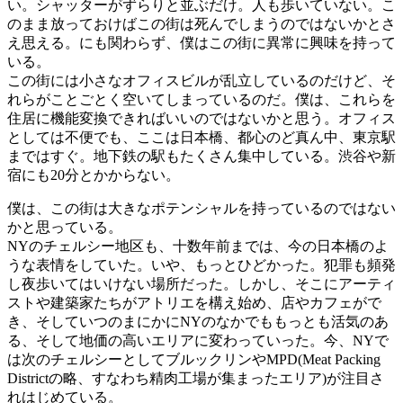
い。シャッターがずらりと並ぶだけ。人も歩いていない。こ
のまま放っておけばこの街は死んでしまうのではないかとさ
え思える。にも関わらず、僕はこの街に異常に興味を持って
いる。
この街には小さなオフィスビルが乱立しているのだけど、そ
れらがことごとく空いてしまっているのだ。僕は、これらを
住居に機能変換できればいいのではないかと思う。オフィス
としては不便でも、ここは日本橋、都心のど真ん中、東京駅
まではすぐ。地下鉄の駅もたくさん集中している。渋谷や新
宿にも20分とかからない。
僕は、この街は大きなポテンシャルを持っているのではない
かと思っている。
NYのチェルシー地区も、十数年前までは、今の日本橋のよ
うな表情をしていた。いや、もっとひどかった。犯罪も頻発
し夜歩いてはいけない場所だった。しかし、そこにアーティ
ストや建築家たちがアトリエを構え始め、店やカフェがで
き、そしていつのまにかにNYのなかでももっとも活気のあ
る、そして地価の高いエリアに変わっていった。今、NYで
は次のチェルシーとしてブルックリンやMPD(Meat Packing
Districtの略、すなわち精肉工場が集まったエリア)が注目さ
れはじめている。