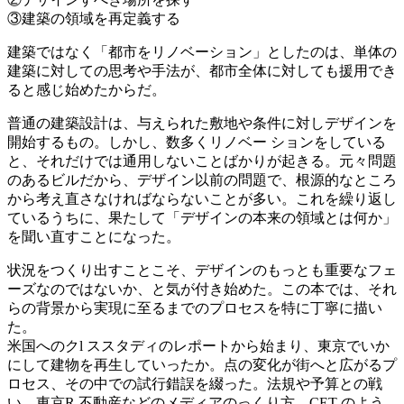
③建築の領域を再定義する
建築ではなく「都市をリノベーション」としたのは、単体の
建築に対しての思考や手法が、都市全体に対しても援用でき
ると感じ始めたからだ。
普通の建築設計は、与えられた敷地や条件に対しデザインを
開始するもの。しかし、数多くリノベー ションをしている
と、それだけでは通用しないことばかりが起きる。元々問題
のあるビルだから、デザイン以前の問題で、根源的なところ
から考え直さなければならないことが多い。これを繰り返し
ているうちに、果たして「デザインの本来の領域とは何か」
を聞い直すことになった。
状況をつくり出すことこそ、デザインのもっとも重要なフェ
ーズなのではないか、と気が付き始めた。この本では、それ
らの背景から実現に至るまでのプロセスを特に丁寧に描い
た。
米国へのクl ススタディのレポートから始まり、東京でいか
にして建物を再生していったか。点の変化が街へと広がるプ
ロセス、その中での試行錯誤を綴った。法規や予算との戦
い、東京R 不動産などのメディアのっくり方、CET のよう