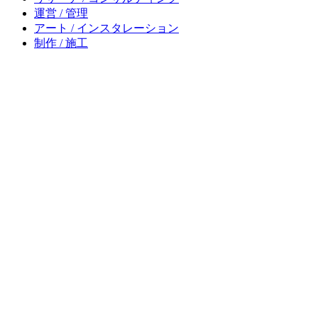
運営 / 管理
アート / インスタレーション
制作 / 施工