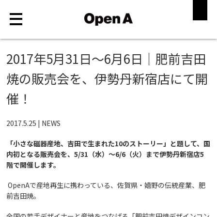
2017年5月31日〜6月6日｜肥前吉田
ABOUT
焼の販売会を、伊勢丹新宿店にて開
WORKS
催！
MAGAZINE
2017.5.25 |
NEWS
STORE
「小さな磁器産地、吉田で生まれた10のストーリー」と題して、国
内初となる販売会を、5/31（水）〜6/6（火）まで伊勢丹新宿店5
RECRUIT
階で開催します。
CONTACT
OpenAで産地再生に携わっている、佐賀県・嬉野の伝統産業、肥
前吉田焼。
全国の若手デザイナーと産地をつなげる「肥前吉田焼デザインコン