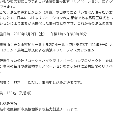
いものを大切にしつつ新しい価値を生み出す「リノベーション」によっ
できます。
こで、港区の将来ビジョン（素案）の目標である「いちばん住みたいま
にむけて、日本におけるリノベーションの先 駆者である馬場正尊氏を
ションによりまちが活性化した事例などを学び、これからの港区のまち
施日時：2013年2月2日（土） 午後1時～午後3時30分
施場所：天保山客船ターミナル2階ホール（港区築港3丁目11番8号別
ログラム：馬場正尊氏による講演＋フリーディスカッション
阪市住まい公社「コーシャハイツ港リノベーションプロジェクト」をは
ン事例の紹介や建築物のリノベーションをきっかけに公共空間のリノベ
。
加費： 無料 ※ただし、事前申し込みが必要です。
員：150名（先着順）
し込み方法：
阪市港区役所市民協働課まち魅力創造チームまで、