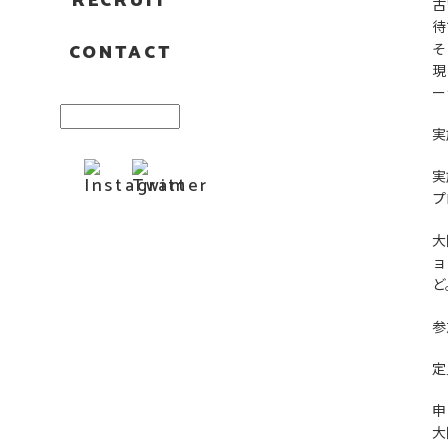
RECRUIT
古
待
CONTACT
そ
現
ー
実
実
プ
大
ョ
ど
参
定
申
大