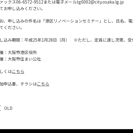
ァックス06-6572-9512または電子メールtg0002@city.osaka.lg.jp
てお申し込みください。
お、申し込みの件名は「港区リノベーションセミナー」とし、氏名、電
てください。
し込み期限：平成25年1月28日（月） ※ただし、定員に達し次第、
催：大阪市港区役所
催：大阪市住まい公社
しくは
こちら
加申込書、チラシは
こちら
OLD