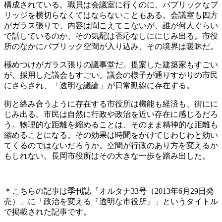
構成されている。職貝は会議室に行くのに、パブリックなブ
リッジを横切らなくてはならないこともある。会議室も四方
がガラス張りで、内容は聞こえてこないが、誰が何人ぐらい
で話しているのか、その気配は否応なしににじみ出る。市役
所のなかにパブリック空間が入り込み、その境界は暖昧だ。
極めつけがガラス張りの議事堂だ。提案した建築家もすごい
が、採用した議会もすごい。議会の様子が通りすがりの市民
にさらされ、「透明な議論」が日常勤線に存在する。
街と絡み合うように存在する市役所は機能も経済も、街にに
じみ出る。市民は自然に行政や政治を近い存在に感じるだろ
う。物理的な距離を縮めることは、そのまま精神的な距離も
縮めることになる。その効果は時聞をかけてじわじわと効い
てくるのではないだろうか。空間が行政のあり方を変えるか
もしれない。長岡市役所はその大きな一歩を踏み出した。
＊こちらの記事は季刊誌『オルタナ33号（2013年6月29日発
売）」に「政治を変える『透明な市役所』」というタイトル
で掲載された記事です。