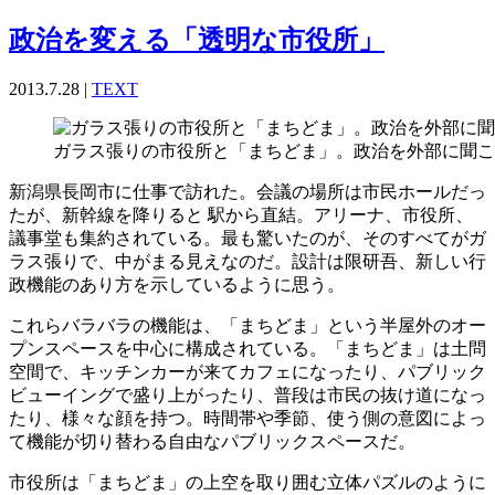
政治を変える「透明な市役所」
2013.7.28 |
TEXT
ガラス張りの市役所と「まちどま」。政治を外部に聞こ
新潟県長岡市に仕事で訪れた。会議の場所は市民ホールだっ
たが、新幹線を降りると 駅から直結。アリーナ、市役所、
議事堂も集約されている。最も驚いたのが、そのすべてがガ
ラス張りで、中がまる見えなのだ。設計は限研吾、新しい行
政機能のあり方を示しているように思う。
これらバラバラの機能は、「まちどま」という半屋外のオー
プンスペースを中心に構成されている。「まちどま」は土問
空間で、キッチンカーが来てカフェになったり、パブリック
ビューイングで盛り上がったり、普段は市民の抜け道になっ
たり、様々な顔を持つ。時間帯や季節、使う側の意図によっ
て機能が切り替わる自由なパブリックスペースだ。
市役所は「まちどま」の上空を取り囲む立体パズルのように