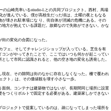
崎亮率いるstiudio-Lとの共同プロジェクト。西村、馬場
化が進んでいる。僕が高校生だった頃は、土曜の夜ともなる
が壊され駐車場にな り、街自体が消滅の危機にある。その
の地方が抱えている課題だ。故郷なので失敗ができない。かな
が街の変化の合図になった。
カフェ、そしてチャレンジショップが入っている。芝生を有
イコンがやってきたことで、ここではいつも何かが起こってい
所として市民に認識されると、他の空き地の変化も誘発した。
し現在、その隙間は街のなかに存在しなくなった。柵で覆われ
ェクト」は、その価値観を壊す小さな一歩。
う面倒。コンテナは建築物ではないが、長期間同じ場所に設置
礎をつくりボルトで固定する必要がある。建築家しかできない
プロジェクトで提案しているのは、疎になってしまった場所を