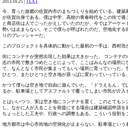
2013.10.25 |
TEXT
今、育った故郷の佐賀内市のまちづくりを始めている。建築家の
が佐賀出身である。僕は中学、高校の青春時代をこの街で過
と商店街は人でごったがえしていたのだが、今ではアーケー
勢いは止まらない。そこで僕らが呼ばれたのだ。空地化する
りのプレッシャーだ。
このプロジェクトを具体的に動かした最初の一手は、西村浩
街にコンテナが突然出現した効果は大きかった。 コンテナ
志の市民で敷きつめたことによって、ここはみんなの場所に
て、なんとなく市民が集まってもいい場所に育っていった。
ひとつ、またひとつと空き地が原っぱに変わっていっている
かつて僕らは空き地で自由に遊んでいた。「ドラえもん」で
るか、駐車場としてアスファルトで覆ってしまい市民が介入
とはいいつつ、実は空き地にコンテナを置く、このとてもシ
し、なかに人が入ることを前提にする場合は建築確認申請を
ちょっとした工夫や、行政への調整もある。こういう役割を
地方都市は中心市街地の空洞化が止まらない。駐車場という