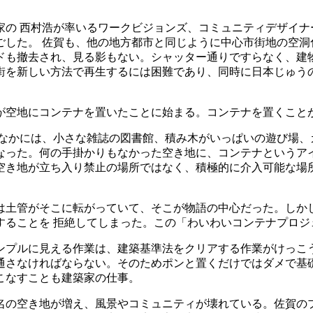
 西村浩が率いるワークビジョンズ、コミュニティデザイナーの山
ごした。 佐賀も、他の地方都市と同じように中心市街地の空洞
ドも撤去され、見る影もない。シャッター通りですらなく、建物
街を新しい方法で再生するには困難であり、同時に日本じゅう
が空地にコンテナを置いたことに始まる。コンテナを置くこと
のなかには、小さな雑誌の図書館、積み木がいっぱいの遊び場、
なった。何の手掛かりもなかった空き地に、コンテナというア
空き地が立ち入り禁止の場所ではなく、積極的に介入可能な場
。
は土管がそこに転がっていて、そこが物語の中心だった。しか
することを 拒絶してしまった。この「わいわいコンテナプロジ
ンプルに見える作業は、建築基準法をクリアする作業がけっこ
通さなければならない。そのためポンと置くだけではダメで基
こなすことも建築家の仕事。
名の空き地が増え、風景やコミュニティが壊れている。佐賀の