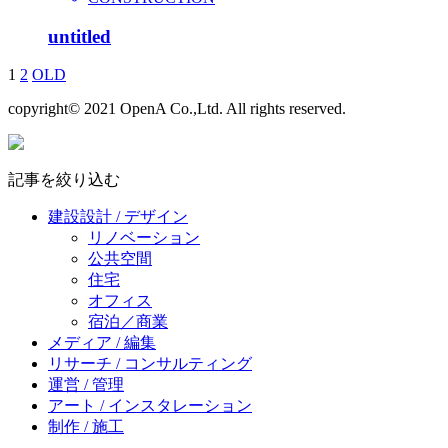
untitled
1
2
OLD
copyright© 2021 OpenA Co.,Ltd. All rights reserved.
記事を絞り込む
建設設計 / デザイン
リノベーション
公共空間
住宅
オフィス
宿泊／商業
メディア / 編集
リサーチ / コンサルティング
運営 / 管理
アート / インスタレーション
制作 / 施工