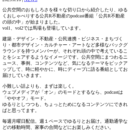
公共空間のおもしろさを様々な切り口から紹介したり、ゆる
くおしゃべりする公共R不動産のpodcast番組「公共R不動産
の頭の中」が始まりました。
vol1、vol2では馬場も登場しています。
建築・デザイン・不動産・公民連携・ビジネス・まちづく
り・都市デザイン・カルチャー・アートなど多様なバックグ
ラウンドを持つメンバーが、それぞれ頭の中で考えているこ
とをシェアするようなイメージです。公共空間にまつわるニ
ュース、事例、コンテンツなど、気になるテーマをピックア
ップして、時に軽やかに、時にディープに語る番組としてお
届けしていきます。
小難しい話よりも、まずは楽しく。
ウェブメディアが「オン」のモードとするなら、podcastは
「ややオフ」モード。
ゆるりとしつつも、ちょっとためになるコンテンツにできれ
ばと思ってます。
毎週月曜日配信。週１ペースでゆるりとお届け。通勤通学な
どの移動時間、家事の合間などにお楽しみください。