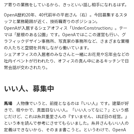
ア寄りの業務をしているから、きっといい話し相手になれるはず。
OpenA歴約20年、40代前半の平岩さん（右）。今回募集するスタ
ッフと業務範囲が近く、技術職寄りのポジション。
OpenAが入居するシェアオフィス「UnderConstruction」。テー
マは「屋根のある公園」です。OpenAではここの運営も行い、グ
ラフィックデザイン事務所、写真家の事務所など、さまざまな業種
の人たちと空間を共有しながら働いています。
シェアオフィスの入居者のみなさんと一緒にお花見や忘年会などの
社内イベントが行われたり、オフィスの真ん中にあるキッチンで日
常会話が交わされたり。
いい人、募集中
馬場
人物像でいうと、前提となるのは『いい人』です。建築が好
きで、穏やかで、真面目ないい人。「いい人ってなに？」という感
じだけど、これは糸井重里さんの『すいません、ほぼ日の経営。』
という本を読んで参考にさせてもらいました。糸井さんもいい人の
定義はできないから、そのまま書こうと。というわけで、OpenA