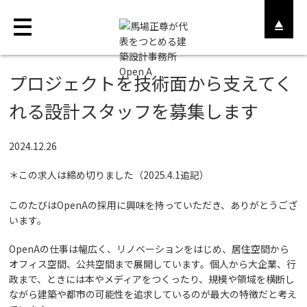
プロジェクトを技術面から支えてく
ABOUT
れる設計スタッフを募集します
WORKS
2024.12.26
MAGAZINE
＊この求人は締め切りました（2025.4.1追記）
STORE
このたびはOpenAの採用に興味を持っていただき、ありがとうござ
います。
RECRUIT
OpenAの仕事は幅広く、リノベーションをはじめ、居住空間から
CONTACT
オフィス空間、公共空間まで展開しています。個人から大企業、行
政まで、ときには本やメディアをつくったり、規模や領域を横断し
ながら建築や都市の可能性を追求しているのが最大の特徴だと考え