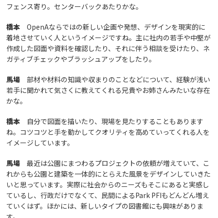
フェンス寄り。センターバックあたりかな。
橋本
OpenAならではの新しい企画や発想、デザインを現実的に
着地させていく人というイメージですね。主に社内の若手や中堅が
作成した図面や資料を確認したり、それに伴う相談を受けたり、ネ
ガティブチェックやブラッシュアップをしたり。
馬場
部材や材料の知識や収まりのことなどについて、経験が浅い
若手に聞かれて気さくに教えてくれる兄貴やお姉さんみたいな存在
かな。
橋本
自分で図面を描いたり、現場を見たりすることもあります
ね。コツコツと手を動かしてクオリティを高めていってくれる人を
イメージしています。
馬場
最近は公園にまつわるプロジェクトの依頼が増えていて、こ
れからも公園と建築を一体的にとらえた風景をデザインしていきた
いと思っています。実際に社会からのニーズもそこにあると実感し
ているし、行政だけでなくて、民間によるPark PFIもどんどん増え
ていくはず。ほかには、新しいタイプの図書館にも興味がありま
す。