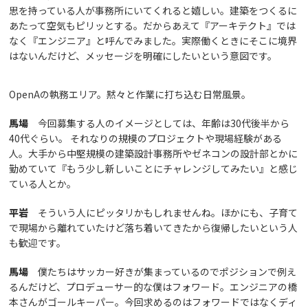
思を持っている人が事務所にいてくれると嬉しい。建築をつくるに
あたって空気もピリッとする。だからあえて『アーキテクト』では
なく『エンジニア』と呼んでみました。実際働くときにそこに境界
はないんだけど、メッセージを明確にしたいという意図です。
OpenAの執務エリア。黙々と作業に打ち込む日常風景。
馬場
今回募集する人のイメージとしては、年齢は30代後半から
40代ぐらい。 それなりの規模のプロジェクトや現場経験がある
人。大手から中堅規模の建築設計事務所やゼネコンの設計部とかに
勤めていて『もう少し新しいことにチャレンジしてみたい』と感じ
ている人とか。
平岩
そういう人にピッタリかもしれませんね。ほかにも、子育て
で現場から離れていたけど落ち着いてきたから復帰したいという人
も歓迎です。
馬場
僕たちはサッカー好きが集まっているのでポジションで例え
るんだけど、プロデューサー的な僕はフォワード。エンジニアの橋
本さんがゴールキーパー。今回求めるのはフォワードではなくディ