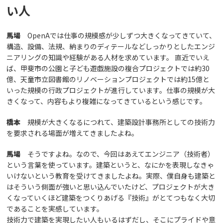
い人
馬場
OpenAでは仕事の規模感が少しずつ大きくなってきていて、
構造、設備、法規、納まりのディテールなどしっかりとしたエンジ
ニアリングの知識や経験がある人材を求めています。 直近でいえ
ば、甲斐市の公園と子ども遊戯施設の複合プロジェクトでは約30
億、天童市立図書館のリノベーションプロジェクトでは約15億と
いった規模の行政プロジェクトが進行しています。仕事の規模が大
きくなって、内容もより複雑になってきているという感じです。
橋本
規模が大きくなるにつれて、建築設計事務所としての技術力
を要求される場面が増えてきましたよね。
馬場
そうですよね。なので、今回はあえてエンジニア（技術者）
という言葉を使っています。建築というと、なにかを表現しなきゃ
いけないという教育を受けてきましたよね。実際、僕自身も建築と
はそういう側面が強いと思い込んでいたけど、プロジェクトが大き
くなっていくほど建築をつくりあげる『技術』がとてつもなく大切
であることを実感しています。
技術力で建築を実現したい人もいるはずだし、そこにプライドや意