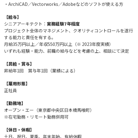
・ArchiCAD／Vectorworks／Adobeなどのソフトが使える方
【給与】
シニアアーキテクト：
実務経験7年程度
プロジェクト全体のマネジメント、クオリティコントロールを遂行
する能力と責任を有する。
月給35万円以上／年収550万円以上（※ 2023年度実績）
いずれも経験・能力、前職の給与などを考慮の上、相談にて決定
【昇給・賞与】
昇給年1回 賞与年1回（業績による）
【雇用形態】
正社員
【勤務地】
オープン・エー（東京都中央区日本橋馬喰町）
※在宅勤務・リモート勤務併用可
【休日・休暇】
土日、祝日、夏季、年末年始、有給休暇