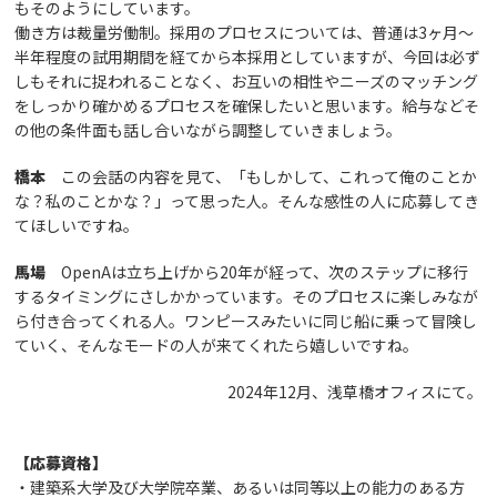
もそのようにしています。
働き方は裁量労働制。採用のプロセスについては、普通は3ヶ月〜
半年程度の試用期間を経てから本採用としていますが、今回は必ず
しもそれに捉われることなく、お互いの相性やニーズのマッチング
をしっかり確かめるプロセスを確保したいと思います。給与などそ
の他の条件面も話し合いながら調整していきましょう。
橋本
この会話の内容を見て、「もしかして、これって俺のことか
な？私のことかな？」って思った人。そんな感性の人に応募してき
てほしいですね。
馬場
OpenAは立ち上げから20年が経って、次のステップに移行
するタイミングにさしかかっています。そのプロセスに楽しみなが
ら付き合ってくれる人。ワンピースみたいに同じ船に乗って冒険し
ていく、そんなモードの人が来てくれたら嬉しいですね。
2024年12月、浅草橋オフィスにて。
【応募資格】
・建築系大学及び大学院卒業、あるいは同等以上の能力のある方