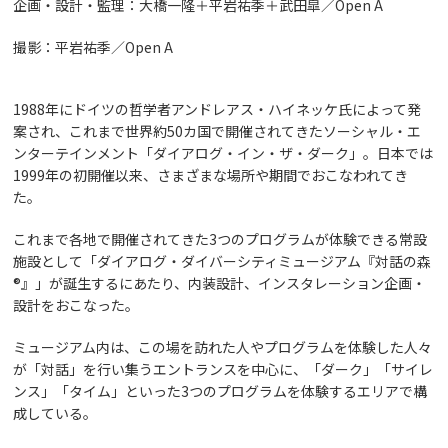
企画・設計・監理：大橋一隆＋平岩祐季＋武田皐／Open A
撮影：平岩祐季／Open A
1988年にドイツの哲学者アンドレアス・ハイネッケ氏によって発
案され、これまで世界約50カ国で開催されてきたソーシャル・エ
ンターテインメント「ダイアログ・イン・ザ・ダーク」。日本では
1999年の初開催以来、さまざまな場所や期間でおこなわれてき
た。
これまで各地で開催されてきた3つのプログラムが体験できる常設
施設として「ダイアログ・ダイバーシティミュージアム『対話の森
®️』」が誕生するにあたり、内装設計、インスタレーション企画・
設計をおこなった。
ミュージアム内は、この場を訪れた人やプログラムを体験した人々
が「対話」を行い集うエントランスを中心に、「ダーク」「サイレ
ンス」「タイム」といった3つのプログラムを体験するエリアで構
成している。