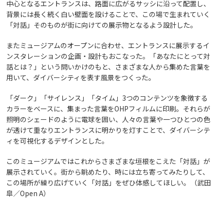
中心となるエントランスは、路面に広がるサッシに沿って配置し、
背景には長く続く白い壁面を設けることで、この場で生まれていく
「対話」そのものが街に向けての展示物となるよう設計した。
またミュージアムのオープンに合わせ、エントランスに展示するイ
ンスタレーションの企画・設計もおこなった。「あなたにとって対
話とは？」という問いかけのもと、さまざまな人から集めた言葉を
用いて、ダイバーシティを表す風景をつくった。
「ダーク」「サイレンス」「タイム」3つのコンテンツを象徴する
カラーをベースに、集まった言葉をOHPフィルムに印刷。それらが
照明のシェードのように電球を囲い、人々の言葉や一つひとつの色
が透けて重なりエントランスに明かりを灯すことで、ダイバーシテ
ィを可視化するデザインとした。
このミュージアムではこれからさまざまな垣根をこえた「対話」が
展示されていく。街から眺めたり、時には立ち寄ってみたりして、
この場所が繰り広げていく「対話」をぜひ体感してほしい。（武田
皐／Open A）