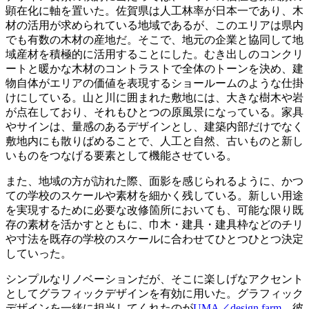
顕在化に軸を置いた。佐賀県は人工林率が日本一であり、木
材の活用が求められている地域であるが、このエリアは県内
でも有数の木材の産地だ。そこで、地元の企業と協同して地
域産材を積極的に活用することにした。むき出しのコンクリ
ートと暖かな木材のコントラストで全体のトーンを決め、建
物自体がエリアの価値を表現するショールームのような仕掛
けにしている。山と川に囲まれた敷地には、大きな樹木や岩
が点在しており、それもひとつの原風景になっている。家具
やサインは、量感のあるデザインとし、建築内部だけでなく
敷地内にも散りばめることで、人工と自然、古いものと新し
いものをつなげる要素として機能させている。
また、地域の方が訪れた際、面影を感じられるように、かつ
ての学校のスケールや素材を細かく残している。新しい用途
を実現するために必要な改修箇所においても、可能な限り既
存の素材を活かすとともに、巾木・建具・建具枠などのチリ
や寸法を既存の学校のスケールに合わせてひとつひとつ決定
していった。
シンプルなリノベーションだが、そこに楽しげなアクセント
としてグラフィックデザインを有効に用いた。グラフィック
デザインを一緒に担当してくれたのが
UMA／design farm
。彼