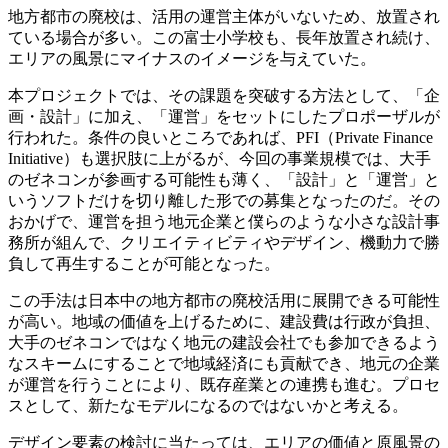
地方都市の廃校は、活用の運営主体がいないため、放置され
ている場合が多い。この富士小学校も、長年放置され続け、
エリアの風景にマイナスのイメージを与えていた。
本プロジェクトでは、その課題を突破する方法として、「企
画・設計」に加え、「運営」をセットにしたプロポーザルが
行われた。条件の良いところであれば、PFI（Private Finance
Initiative）も選択肢に上がるが、今回の事業規模では、大手
のゼネコンが参画する可能性も薄く、「設計」と「運営」と
いうソフトだけを切り離した形での募集となったのだ。その
おかげで、運営を担う地元企業と僕らのような小さな設計事
務所が組んで、クリエイティビティやデザイン、機動力で勝
負して再生することが可能となった。
この手法は日本中の地方都市の廃校活用に展開できる可能性
が高い。地域の価値を上げるために、建設費は行政が負担、
大手のゼネコンではなく地元の建設会社でも参加できるよう
なスキームにすることで地域経済にも貢献でき、地元の企業
が運営を行うことにより、既存産業との連携も進む。プロセ
スとして、新たなモデルになるのではないかと考える。
デザイン要素の検討に当たっては、エリアの価値と原風景の