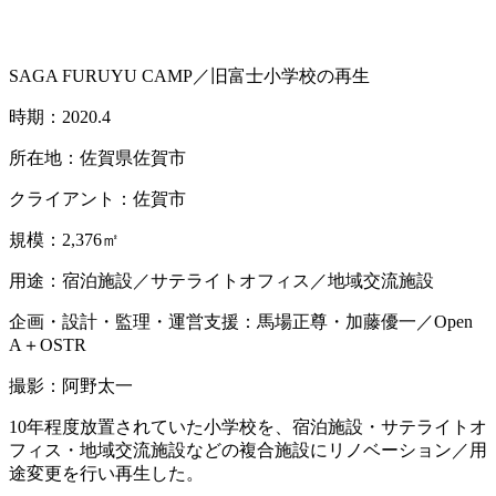
SAGA FURUYU CAMP／旧富士小学校の再生
時期：2020.4
所在地：佐賀県佐賀市
クライアント：佐賀市
規模：2,376㎡
用途：宿泊施設／サテライトオフィス／地域交流施設
企画・設計・監理・運営支援：馬場正尊・加藤優一／Open
A＋OSTR
撮影：阿野太一
10年程度放置されていた小学校を、宿泊施設・サテライトオ
フィス・地域交流施設などの複合施設にリノベーション／用
途変更を行い再生した。