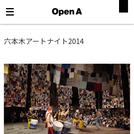
ABOUT
六本木アートナイト2014
WORKS
MAGAZINE
STORE
RECRUIT
CONTACT