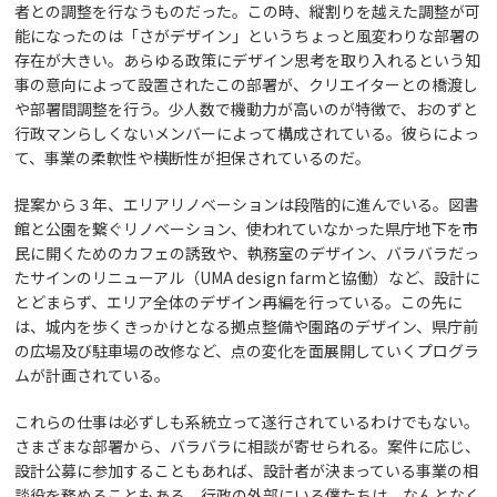
者との調整を行なうものだった。この時、縦割りを越えた調整が可
能になったのは「さがデザイン」というちょっと風変わりな部署の
存在が大きい。あらゆる政策にデザイン思考を取り入れるという知
事の意向によって設置されたこの部署が、クリエイターとの橋渡し
や部署間調整を行う。少人数で機動力が高いのが特徴で、おのずと
行政マンらしくないメンバーによって構成されている。彼らによっ
て、事業の柔軟性や横断性が担保されているのだ。
提案から３年、エリアリノベーションは段階的に進んでいる。図書
館と公園を繋ぐリノベーション、使われていなかった県庁地下を市
民に開くためのカフェの誘致や、執務室のデザイン、バラバラだっ
たサインのリニューアル（UMA design farmと協働）など、設計に
とどまらず、エリア全体のデザイン再編を行っている。この先に
は、城内を歩くきっかけとなる拠点整備や園路のデザイン、県庁前
の広場及び駐車場の改修など、点の変化を面展開していくプログラ
ムが計画されている。
これらの仕事は必ずしも系統立って遂行されているわけでもない。
さまざまな部署から、バラバラに相談が寄せられる。案件に応じ、
設計公募に参加することもあれば、設計者が決まっている事業の相
談役を務めることもある。行政の外部にいる僕たちは、なんとなく