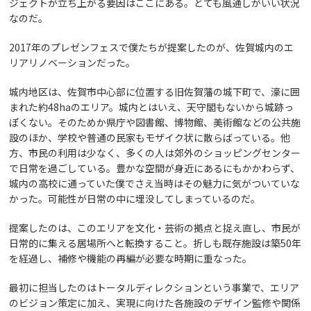
ジェクトが立ち上がる要因はここにある。とても風通しがいい状況
なのだ。
2017年のプレゼンフェスで僕たちが提案したのが、佐賀城内のエ
リアリノベーションだった。
城内地区は、佐賀市中心部に位置する旧佐賀藩の城下町で、濠に囲
まれた約48haのエリア。城内とはいえ、天守閣もないから城跡っ
ぽくない。そのためか県庁や図書館、博物館、美術館などの公共施
設のほか、学校や普通の民家もモザイク状に散らばっている。他
方、市民の利用は少なく、多くの人は郊外のショッピングセンター
で日常を過ごしている。豊かな空間が身近にあるにもかかわらず、
城内の高校に通っていた僕でさえ当時はその魅力に気がついていな
かった。可能性が日常の中に埋没してしまっているのだ。
提案したのは、このエリアを文化・芸術の拠点と捉え直し、市民が
日常的に集える居場所へと転換すること。折しも既存施設は築50年
を経過し、補修や機能の再編が必要な時期に重なった。
最初に担当したのはトータルディレクションという事業で、エリア
のビジョン策定に加え、実現に向けた各施設のデザイン監修や関係