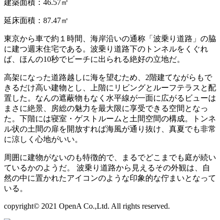
建築面積：46.57㎡
延床面積：87.47㎡
東京から車で約１時間、海岸沿いの通称「波乗り道路」の脇
に建つ週末住宅である。波乗り道路下のトンネルをくぐれ
ば、ほんの10秒でビーチに出られる絶好の立地だ。
高架になった道路越しに海を望むため、2階建てながらもで
きるだけ高い建物とし、上階にリビングとルーフテラスと配
置した。なんの遮蔽物もなく水平線が一面に広がるビューは
まさに絶景、房総の魅力を最大限に享受できる空間となっ
た。下階には寝室・ゲストルームと土間空間の構成。トンネ
ル状の土間の扉を開放すれば海風が通り抜け、真夏でも非常
に涼しく心地がいい。
周囲に建物がないのも特徴的で、まるでどこまでも庭が続い
ているかのようだ。 波乗り道路から見えるその外観は、自
然の中に置かれたアイコンのような印象的な佇まいとなって
いる。
copyright© 2021 OpenA Co.,Ltd. All rights reserved.