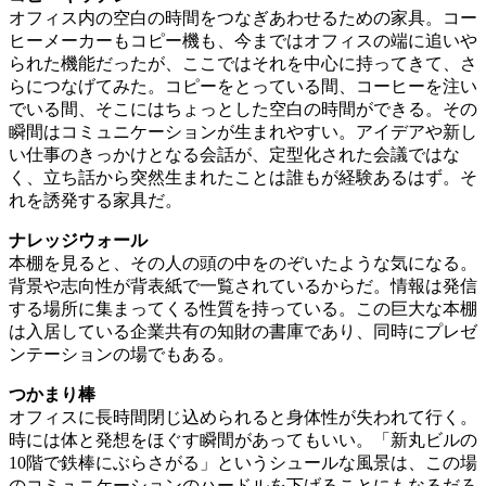
オフィス内の空白の時間をつなぎあわせるための家具。コー
ヒーメーカーもコピー機も、今まではオフィスの端に追いや
られた機能だったが、ここではそれを中心に持ってきて、さ
らにつなげてみた。コピーをとっている間、コーヒーを注い
でいる間、そこにはちょっとした空白の時間ができる。その
瞬間はコミュニケーションが生まれやすい。アイデアや新し
い仕事のきっかけとなる会話が、定型化された会議ではな
く、立ち話から突然生まれたことは誰もが経験あるはず。そ
れを誘発する家具だ。
ナレッジウォール
本棚を見ると、その人の頭の中をのぞいたような気になる。
背景や志向性が背表紙で一覧されているからだ。情報は発信
する場所に集まってくる性質を持っている。この巨大な本棚
は入居している企業共有の知財の書庫であり、同時にプレゼ
ンテーションの場でもある。
つかまり棒
オフィスに長時間閉じ込められると身体性が失われて行く。
時には体と発想をほぐす瞬間があってもいい。「新丸ビルの
10階で鉄棒にぶらさがる」というシュールな風景は、この場
のコミュニケーションのハードルを下げることにもなるだろ