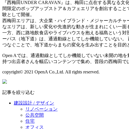
『西梅田UNDER CARAVAN』は、梅田に点在する異なる
間限定のポップアップストア＆カフェエリアを創出すること
験として開催。
西梅田エリアは、大企業・ハイブランド・メジャーカルチャ
なエリアは、新しい変化や先進的な動きが生まれにくい一面
一方、西に路地飲食店やライブハウスを抱える福島という対
ーパス（地下道）は、通過動線としてしか機能していない。 西梅田
つなぐことで、地下道からまちの変化を生み出すことを目的
Open Aでは、通過動線としてしか機能していない未開の
持つ出店者さんを幅広いコンテンツで集め、普段の西梅田で
copyright© 2021 OpenA Co.,Ltd. All rights reserved.
記事を絞り込む
建設設計 / デザイン
リノベーション
公共空間
住宅
オフィス